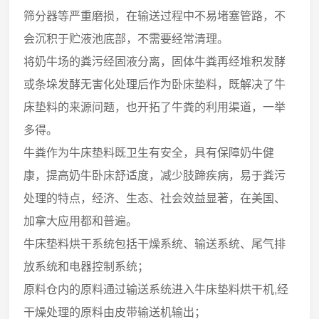
筛分器等严重磨损，在输送过程中不易堵塞管路，不
会沉积于贮液池底部，不需要经常清理。
将奶牛场的粪污经固液分离，固体牛粪再经堆积发酵
或条垛发酵无害化处理后作为卧床垫料，既解决了牛
床垫料的来源问题，也开拓了牛粪的利用渠道，一举
多得。
牛粪作为牛床垫料既卫生有安全，具有保障奶牛健
康，提高奶牛卧床舒适度，减少肢蹄疾病，易于粪污
处理的特点，经济、生态、社会效益显著，在美国、
加拿大应用都和普遍。
牛床垫料烘干系统包括干燥系统、输送系统、尾气排
放系统和电器控制系统；
原料仓内的原料通过输送系统进入牛床垫料烘干机,经
干燥处理的原料由皮带输送机输出；